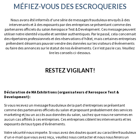
MÉFIEZ-VOUS DES ESCROQUERIES
Nous avons été informés d’une série de messages frauduleux envoyés à des
intervenants et à des exposants par des entreprises se présentant comme des
partenaires officiels du salon Aerospace Test & Development. Ces message peuvent
utiliser notre identité visuelle et sembler authentiques. Par le passé, cela concernait
des répertoires professionnels et des réservations d’hôtel, mais certaines entreprises
prétendent désormais pouvoir vendre des données sur les visiteurs d’événements
ou faire des annonces sur le statut de nos événements. Ce n’est pas le cas. Veuillez
lire les conseils ci-dessous.
RESTEZ VIGILANT!
Déclaration de MA Exhibitions (organisateurs d’Aerospace Test &
Development):
Si vous recevez un message frauduleux de la part d’entreprises se présentant
comme des partenaires officiels du salon et proposant probablement des services
marketing et/ou un accès aux données du salon, sachez que nous ne sommes en
aucun cas affiliés à ces entreprises. Ces entreprises ciblent les intervenants et les
exposants de tous types d’événements.
Votre sécurité nous importe. Si vous avez des doutes quant au caractère frauduleux
d’un e-mail que vous avez reçu, veuillez nous contacter et nous nous ferons un