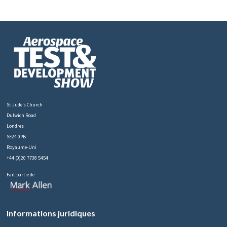
St Jude’s Church
Dulwich Road
Londres
SE24 0PB
Royaume-Uni
+44 (0)20 7738 5454
Fait partie de
Informations juridiques