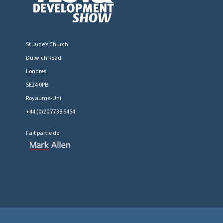
St Jude’s Church
Dulwich Road
Londres
SE24 0PB
Royaume-Uni
+44 (0)20 7738 5454
Fait partie de